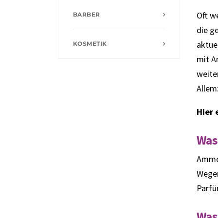
Oft w
BARBER
die g
aktue
KOSMETIK
mit A
weite
Allem
Hier 
Was
Ammon
Wegen
Parfü
Was