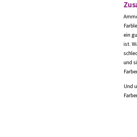
Zus
Ammon
Farbl
ein g
ist. 
schle
und s
Farbe
Und u
Farbe