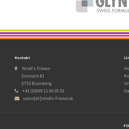
Kontakt
Li
Nindl's Friseur
H
Steinach 81
Ko
5733 Bramberg
I
+43 (0)699 11 66 05 01
Da
salon[at]nindls-friseur.at
FO