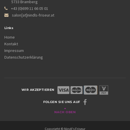
5733 Bramberg
+43 (0)699 11 66 05 01
salon[at]nindls-friseur.at
Links
Home
Kontakt
Impressum
Datenschutzerklärung
WIR AKZEPTIEREN
FOLGEN SIE UNS AUF
NACH OBEN
Copyright © Nindl's Friseur